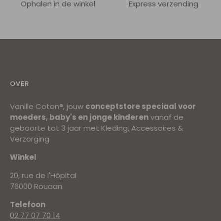
Ophalen in de winkel
Express verzending
OVER
Vanille Coton®, jouw
conceptstore speciaal voor
moeders, baby's en jonge kinderen
vanaf de
geboorte tot 3 jaar met Kleding, Accessoires &
Verzorging
Winkel
20, rue de l'Hôpital
76000 Rouaan
Telefoon
02 77 07 70 14