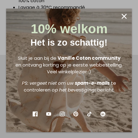
100% coton
Lavage à 30°C recommandé
10% welkom
Deel dit:
Deel
Tweet
Pin
Het is zo schattig!
Sluit je aan bij de
Vanille Coton community
en ontvang korting op je eerste webbestelling.
Veel winkelplezier :)
PS: vergeet niet om uw
spam-e-mails
te
controleren
op het bevestigingsbericht.
Herkende merken
Veilige betaling